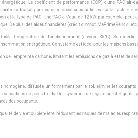
 énergétique. Le coefficient de performance (COP) d’une PAC air-ea
ficacité se traduit par des économies substantielles sur la facture 
 maison et le type de PAC. Une PAC air/eau de 12 kW, par exemple, pe
e. De plus, des aides financières (crédit d’impôt, MaPrimeRénov’, etc.) 
a faible température de fonctionnement (environ 35°C). Son inert
 consommation énergétique. Ce système est idéal pour les maisons bas
tion de l’empreinte carbone, limitant les émissions de gaz à effet de s
 homogène, diffusée uniformément par le sol, élimine les courants d’
es sensations de pieds froids. Des systèmes de régulation intelligent
nces des occupants.
ualité de vie et du bien-être, réduisant les risques de maladies respirat