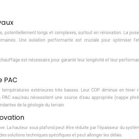
vaux
s, potentiellement longs et complexes, surtout en rénovation. La pose
semaines. Une isolation performante est cruciale pour optimiser l’
hauffage est nécessaire pour garantir leur longévité et leur performa
de PAC
empératures extérieures très basses. Leur COP diminue en hiver rigo
Les PAC eau/eau nécessitent une source d’eau appropriée (nappe phr
dantes de la géologie du terrain.
novation
uve. La hauteur sous plafond peut être réduite par l’épaisseur du sys
es solutions techniques spécifiques et peut allonger les délais.