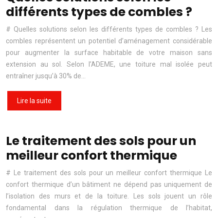
différents types de combles ?
# Quelles solutions selon les différents types de combles ? Les
combles représentent un potentiel d’aménagement considérable
pour augmenter la surface habitable de votre maison sans
extension au sol. Selon l’ADEME, une toiture mal isolée peut
entraîner jusqu’à 30% de…
Lire la suite
Le traitement des sols pour un
meilleur confort thermique
# Le traitement des sols pour un meilleur confort thermique Le
confort thermique d’un bâtiment ne dépend pas uniquement de
l’isolation des murs et de la toiture. Les sols jouent un rôle
fondamental dans la régulation thermique de l’habitat,